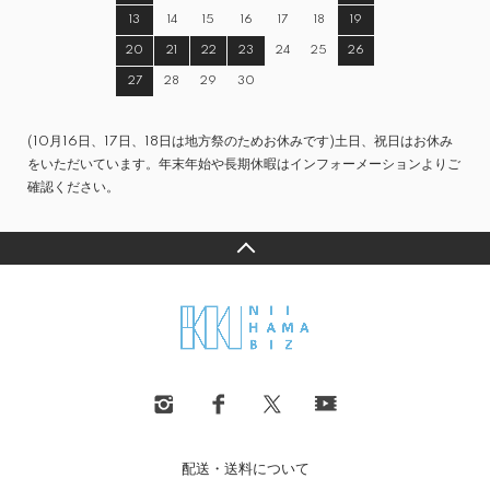
13
14
15
16
17
18
19
20
21
22
23
24
25
26
27
28
29
30
(10月16日、17日、18日は地方祭のためお休みです)土日、祝日はお休み
をいただいています。年末年始や長期休暇はインフォーメーションよりご
確認ください。
配送・送料について