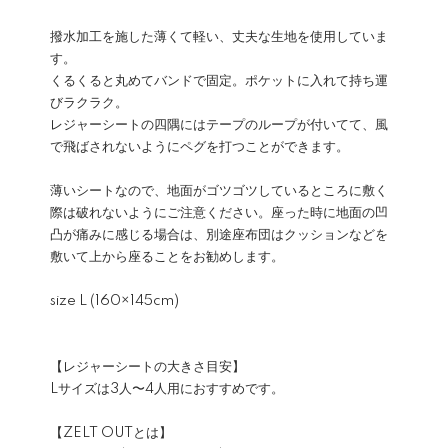
撥水加工を施した薄くて軽い、丈夫な生地を使用していま
す。
くるくると丸めてバンドで固定。ポケットに入れて持ち運
びラクラク。
レジャーシートの四隅にはテープのループが付いてて、風
で飛ばされないようにペグを打つことができます。
薄いシートなので、地面がゴツゴツしているところに敷く
際は破れないようにご注意ください。座った時に地面の凹
凸が痛みに感じる場合は、別途座布団はクッションなどを
敷いて上から座ることをお勧めします。
size L (160×145cm)
【レジャーシートの大きさ目安】
Lサイズは3人〜4人用におすすめです。
【ZELT OUTとは】