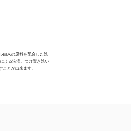
ル由来の原料を配合した洗
機による洗濯、つけ置き洗い
すことが出来ます。