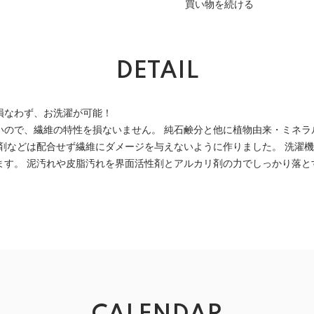
買い物を続ける
DETAIL
損なわず、お洗濯が可能！
いので、繊維の特性を損ないません。 純石鹸分と他に植物由来・ミネラ
白剤などは配合せず繊維にダメージを与えないように作りました。 洗濯
ます。 泥汚れや皮脂汚れを界面活性剤とアルカリ剤の力でしっかり落と