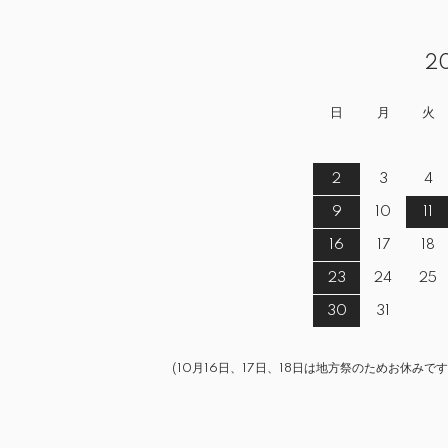
2
日
月
火
2
3
4
9
10
11
16
17
18
23
24
25
30
31
(10月16日、17日、18日は地方祭のためお休