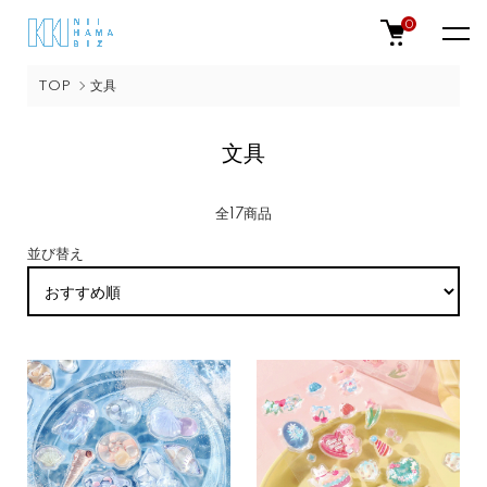
0
TOP
文具
文具
全17商品
並び替え