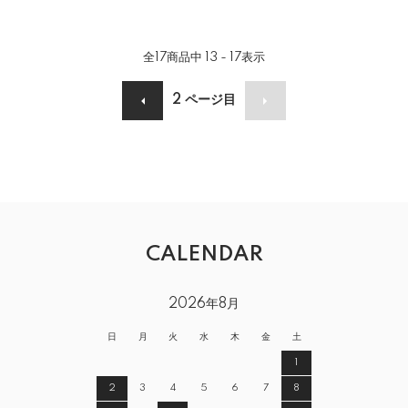
全
17
商品中
13 - 17
表示
2
ページ目
CALENDAR
2026年8月
日
月
火
水
木
金
土
1
2
3
4
5
6
7
8