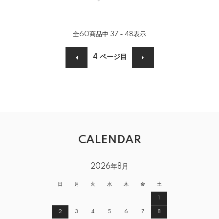
全
60
商品中
37 - 48
表示
4
ページ目
CALENDAR
2026年8月
日
月
火
水
木
金
土
1
2
3
4
5
6
7
8